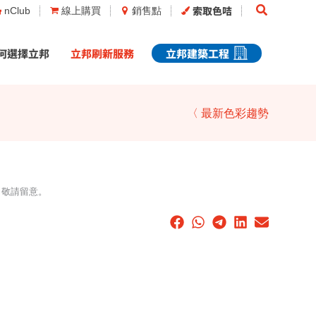
Search
索取色咭
nClub
線上購買
銷售點
何選擇立邦
立邦刷新服務
立邦建築工程
〈 最新色彩趨勢
，敬請留意。