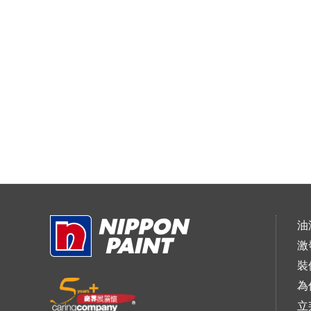
油
激
裝
為
立