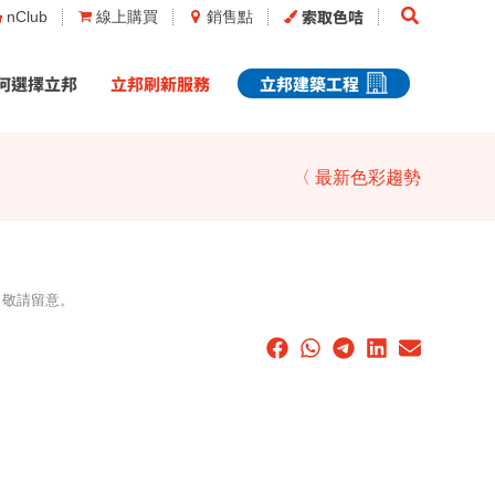
Search
索取色咭
nClub
線上購買
銷售點
何選擇立邦
立邦刷新服務
立邦建築工程
〈 最新色彩趨勢
，敬請留意。