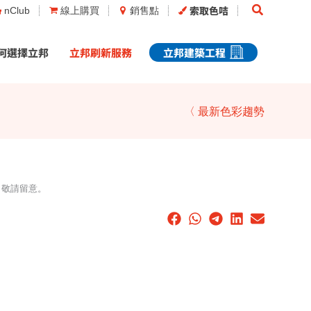
Search
索取色咭
nClub
線上購買
銷售點
何選擇立邦
立邦刷新服務
立邦建築工程
〈 最新色彩趨勢
，敬請留意。