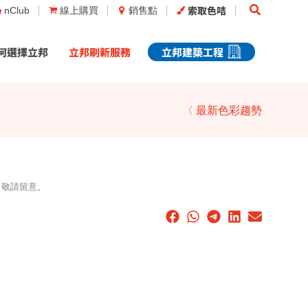
Search
索取色咭
nClub
線上購買
銷售點
何選擇立邦
立邦刷新服務
立邦建築工程
〈 最新色彩趨勢
，敬請留意。