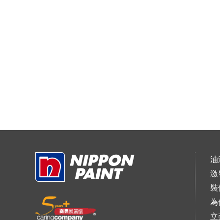
油
激
裝
為
立