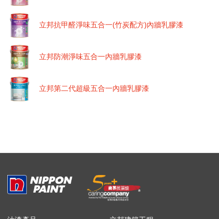
立邦抗甲醛淨味五合一(竹炭配方)內牆乳膠漆
立邦防潮淨味五合一內牆乳膠漆
立邦第二代超級五合一內牆乳膠漆