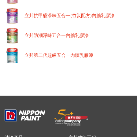
立邦抗甲醛淨味五合一(竹炭配方)內牆乳膠漆
立邦防潮淨味五合一內牆乳膠漆
立邦第二代超級五合一內牆乳膠漆