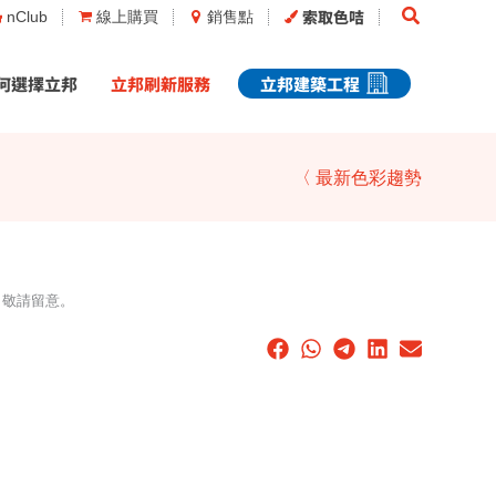
Search
索取色咭
nClub
線上購買
銷售點
何選擇立邦
立邦刷新服務
立邦建築工程
〈 最新色彩趨勢
，敬請留意。