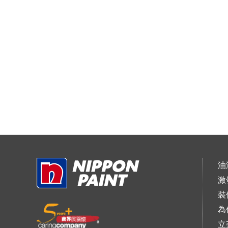
油
激
裝
為
立