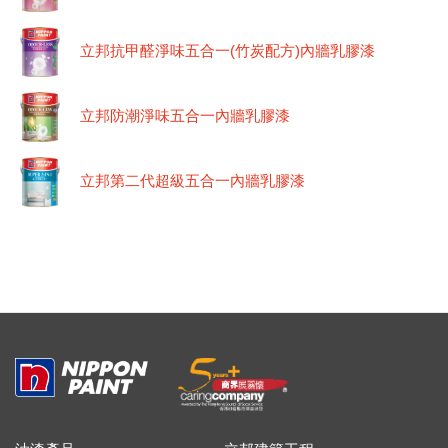
立邦抗甲醛淨味五合一(竹炭配方)內牆乳膠漆
立邦防潮淨味五合一內牆乳膠漆
立邦第二代超級五合一內牆乳膠漆