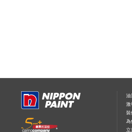
油
激
裝
為
立