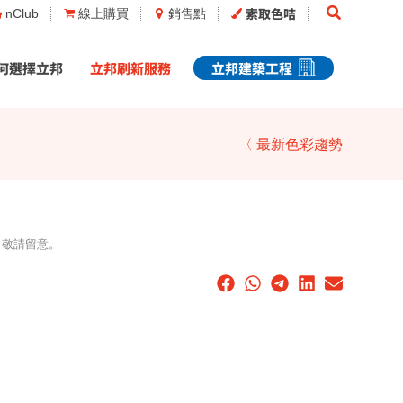
Search
索取色咭
nClub
線上購買
銷售點
何選擇立邦
立邦刷新服務
立邦建築工程
〈 最新色彩趨勢
，敬請留意。