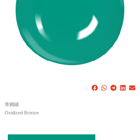
青鋼鏽
Oxidized Bronze