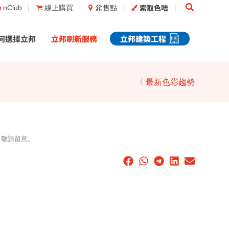
Search
索取色咭
nClub
線上購買
銷售點
何選擇立邦
立邦刷新服務
立邦建築工程
〈 最新色彩趨勢
，敬請留意。