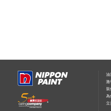
油
激
裝
為
立