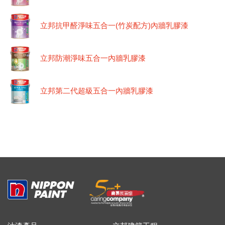
立邦抗甲醛淨味五合一(竹炭配方)內牆乳膠漆
立邦防潮淨味五合一內牆乳膠漆
立邦第二代超級五合一內牆乳膠漆