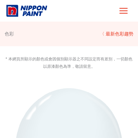
Skip
to
content
色彩
〈 最新色彩趨勢
* 本網頁所顯示的顏色或會因個別顯示器之不同設定而有差別，一切顏色
以原漆顏色為準，敬請留意。