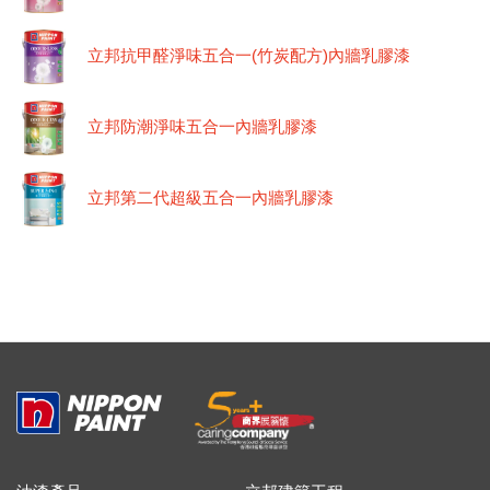
立邦抗甲醛淨味五合一(竹炭配方)內牆乳膠漆
立邦防潮淨味五合一內牆乳膠漆
立邦第二代超級五合一內牆乳膠漆