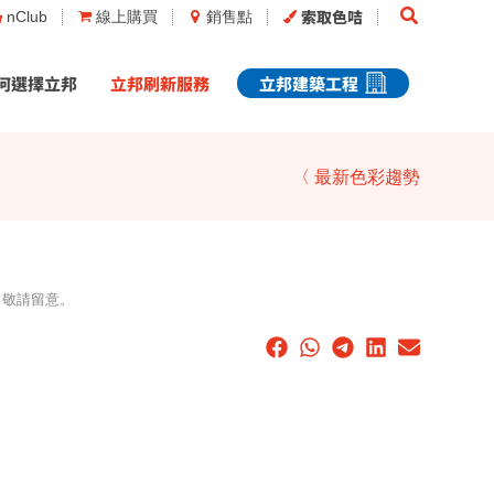
Search
索取色咭
nClub
線上購買
銷售點
何選擇立邦
立邦刷新服務
立邦建築工程
〈 最新色彩趨勢
，敬請留意。