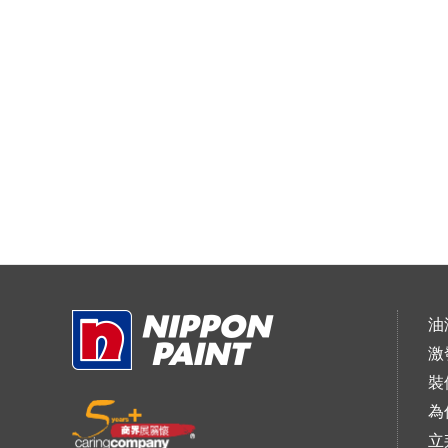
油
激
裝
為
立