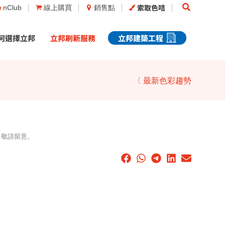
Search
索取色咭
nClub
線上購買
銷售點
何選擇立邦
立邦刷新服務
立邦建築工程
〈 最新色彩趨勢
，敬請留意。