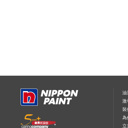
油
激
裝
為
立