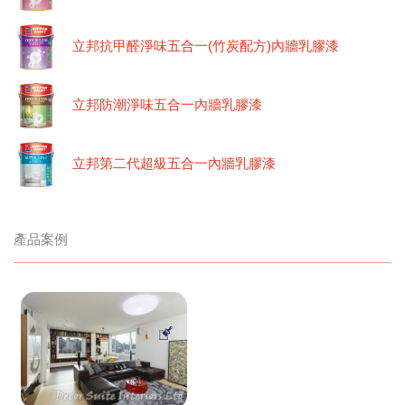
立邦抗甲醛淨味五合一(竹炭配方)內牆乳膠漆
立邦防潮淨味五合一內牆乳膠漆
立邦第二代超級五合一內牆乳膠漆
產品案例