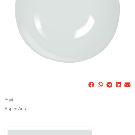
白樺
Aspen Aura