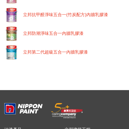
立邦抗甲醛淨味五合一(竹炭配方)內牆乳膠漆
立邦防潮淨味五合一內牆乳膠漆
立邦第二代超級五合一內牆乳膠漆