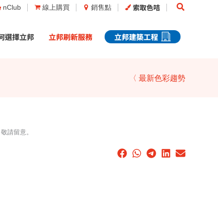
Search
索取色咭
nClub
線上購買
銷售點
何選擇立邦
立邦刷新服務
立邦建築工程
〈 最新色彩趨勢
，敬請留意。