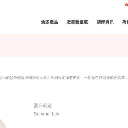
油漆產品
激發新靈感
裝修資訊
為
所顯示的顏色或會因個別顯示器之不同設定而有差別，一切顏色以原漆顏色為準
夏日莉蓮
Summer Lily