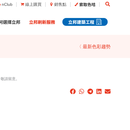
Search
索取色咭
nClub
線上購買
銷售點
何選擇立邦
立邦刷新服務
立邦建築工程
〈 最新色彩趨勢
，敬請留意。