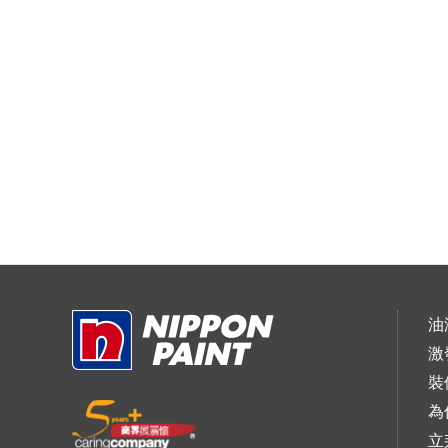
油
激
裝
為
立