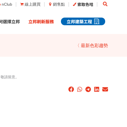
Search
索取色咭
nClub
線上購買
銷售點
何選擇立邦
立邦刷新服務
立邦建築工程
〈 最新色彩趨勢
，敬請留意。