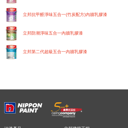
立邦抗甲醛淨味五合一(竹炭配方)內牆乳膠漆
立邦防潮淨味五合一內牆乳膠漆
立邦第二代超級五合一內牆乳膠漆