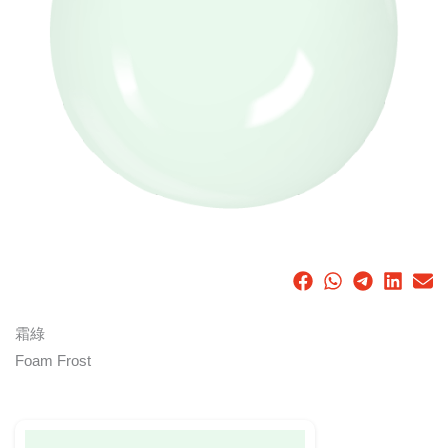
霜綠
Foam Frost