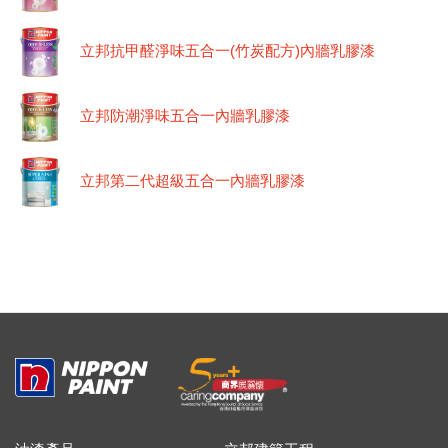
立邦抗甲醛淨味五合一(竹炭配方)內牆乳膠漆
立邦防潮淨味五合一內牆乳膠漆
立邦第二代超級五合一內牆乳膠漆