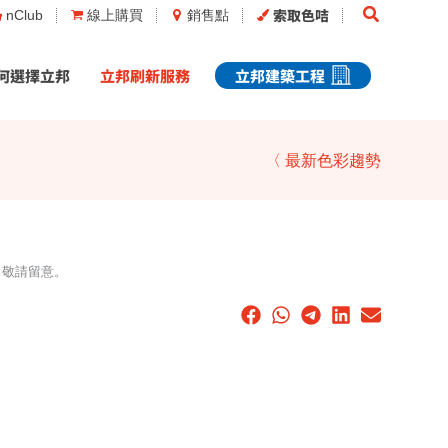
Search
索取色咭
nClub
線上購買
銷售點
何選擇立邦
立邦刷新服務
立邦建築工程
〈 最新色彩趨勢
，敬請留意。