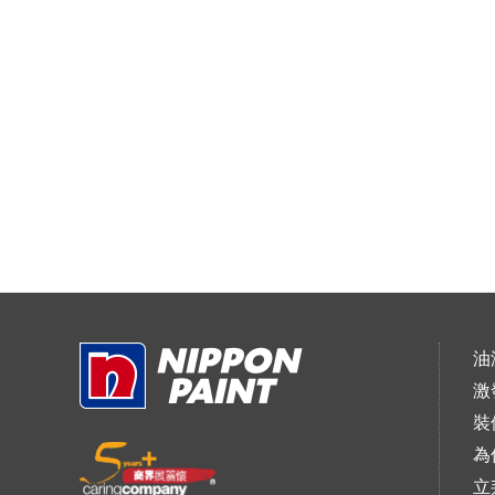
油
激
裝
為
立