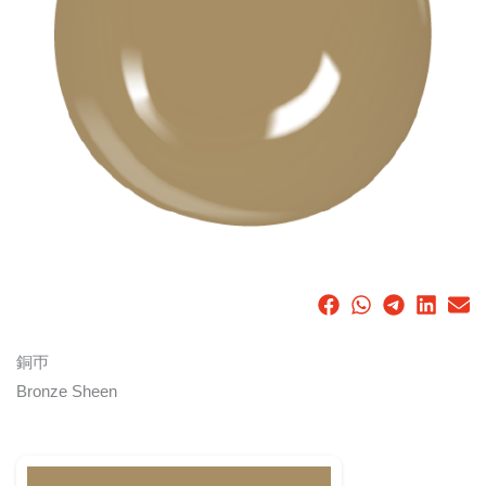
銅帀
Bronze Sheen