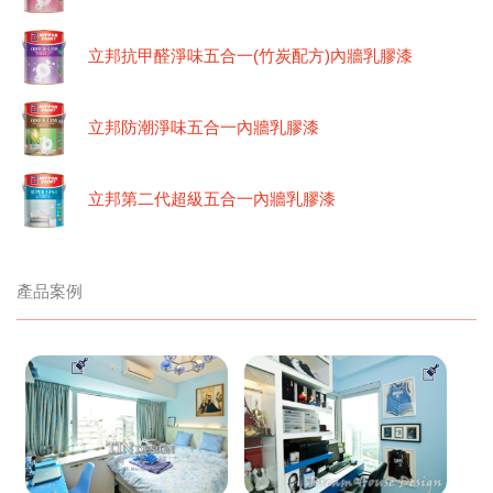
立邦抗甲醛淨味五合一(竹炭配方)內牆乳膠漆
立邦防潮淨味五合一內牆乳膠漆
立邦第二代超級五合一內牆乳膠漆
產品案例