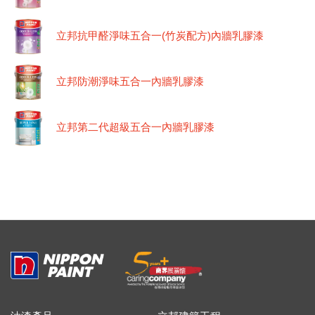
立邦抗甲醛淨味五合一(竹炭配方)內牆乳膠漆
立邦防潮淨味五合一內牆乳膠漆
立邦第二代超級五合一內牆乳膠漆