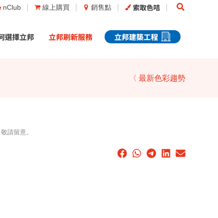
Search
索取色咭
nClub
線上購買
銷售點
何選擇立邦
立邦刷新服務
立邦建築工程
〈 最新色彩趨勢
，敬請留意。