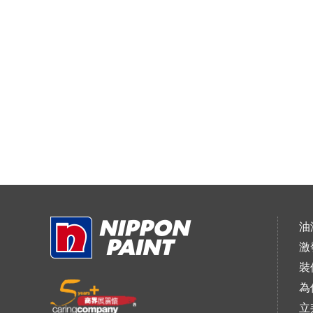
油
激
裝
為
立