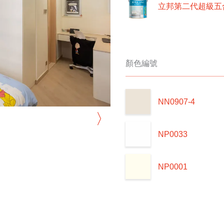
立邦第二代超級五
顏色編號
NN0907-4
〉
NP0033
NP0001