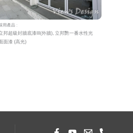
採用產品 :
立邦超級封牆底漆III(外牆), 立邦艷一番水性光
面面漆 (高光)