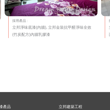
採用產品 :
立邦淨味底漆(內牆), 立邦金裝抗甲醛淨味全效
(竹炭配方)內牆乳膠漆
漆產品
立邦建築工程