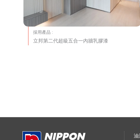
採用產品 :
立邦第二代超級五合一內牆乳膠漆
油