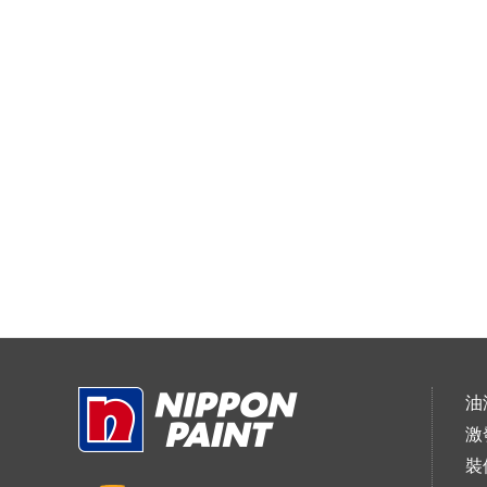
油
激
裝