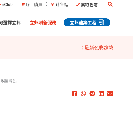
Search
索取色咭
nClub
線上購買
銷售點
何選擇立邦
立邦刷新服務
立邦建築工程
〈 最新色彩趨勢
，敬請留意。