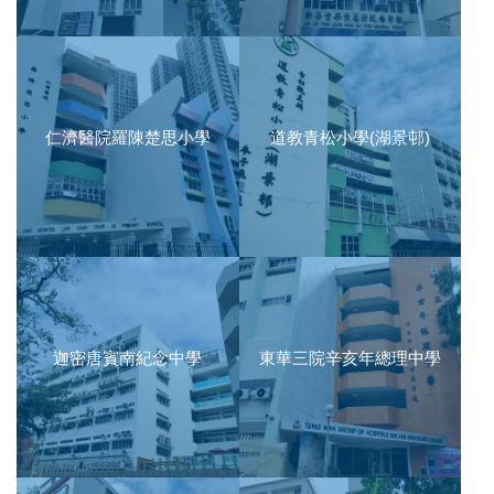
仁濟醫院羅陳楚思小學
道教青松小學(湖景邨)
迦密唐賓南紀念中學
東華三院辛亥年總理中學