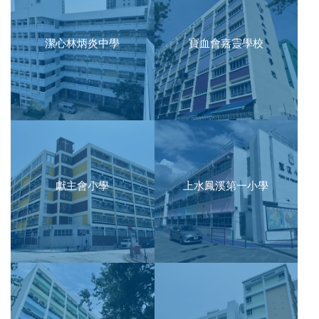
潔心林炳炎中學
寶血會嘉靈學校
獻主會小學
上水鳳溪第一小學