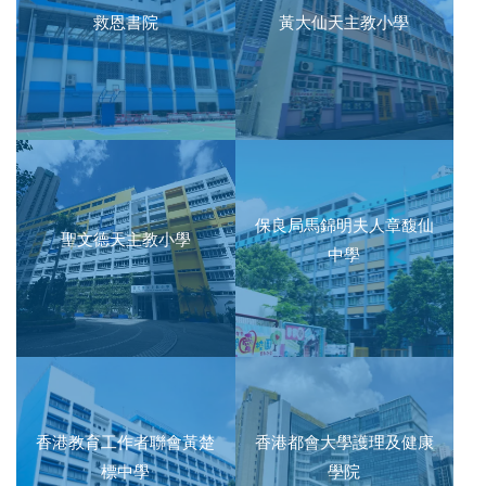
救恩書院
黃大仙天主教小學
保良局馬錦明夫人章馥仙
聖文德天主教小學
中學
香港教育工作者聯會黃楚
香港都會大學護理及健康
標中學
學院