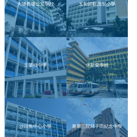
大埔舊墟公立學校
五旬節靳茂生小學
王肇枝中學
伊斯蘭學校
沙頭角中心小學
東華三院邱子田紀念中學