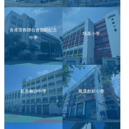
香港道教聯合會鄧顯紀念
培基小學
中學
新界喇沙中學
鳳溪創新小學