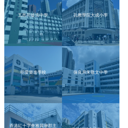
五邑司徒浩中學
孔教學院大成小學
明愛樂進學校
保良局朱敬文中學
香港紅十字會雅麗珊郡主