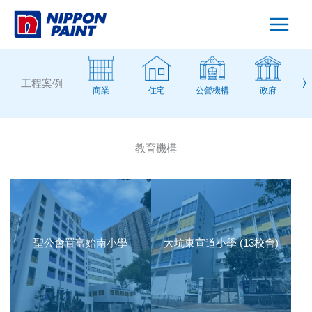
Skip
to
content
工程案例
〉
商業
住宅
公營機構
政府
教育機構
聖公會置富始南小學
大坑東宣道小學 (13校舍)