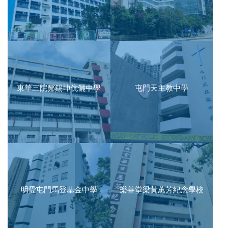
東華三院鄺錫坤伉儷中學
屯門天主教中學
明愛屯門馬登基金中學
樂善堂梁黃蕙芳紀念學校