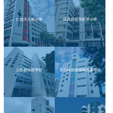
仁德天主教小學
保良局梁周順琴小學
五邑鄒振猷學校
香港路德會增城兆霖學校