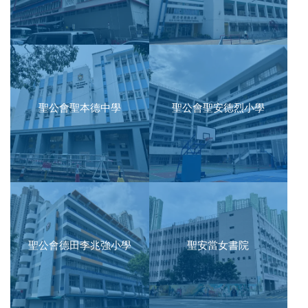
聖公會聖本德中學
聖公會聖安德烈小學
聖公會德田李兆強小學
聖安當女書院