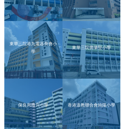
東華三院港九電器商會小
東華三院鄧肇堅小學
學
保良局雨川小學
香港道教聯合會純陽小學