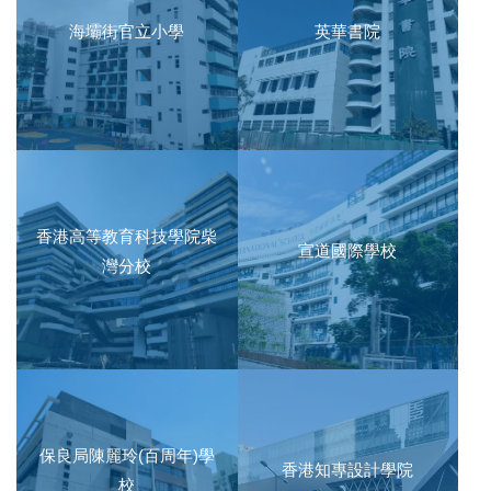
海壩街官立小學
英華書院
香港高等教育科技學院柴
宣道國際學校
灣分校
保良局陳麗玲(百周年)學
香港知專設計學院
校