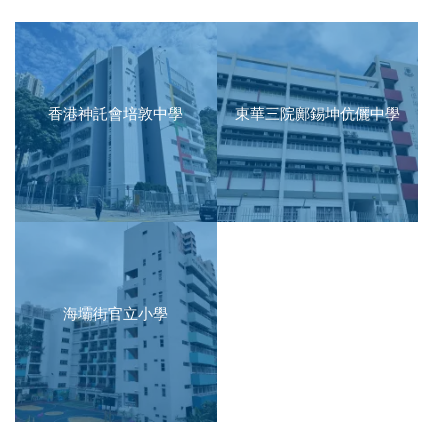
香港神託會培敦中學
東華三院鄺錫坤伉儷中學
海壩街官立小學