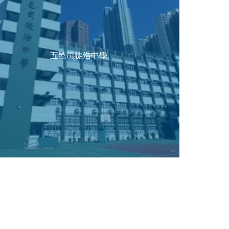
五邑司徒浩中學