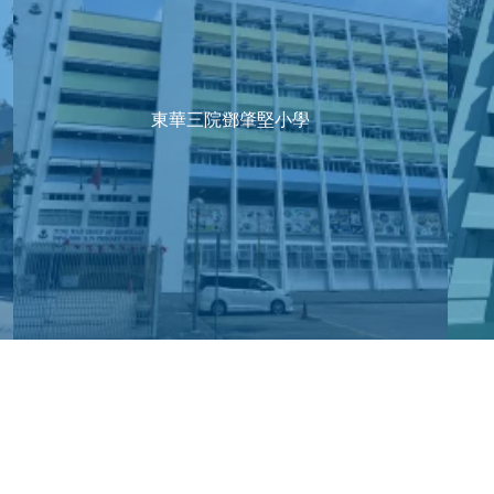
東華三院鄧肇堅小學