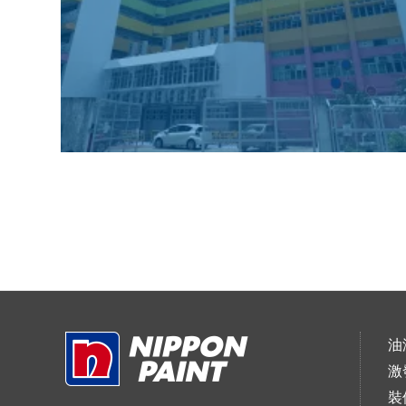
油
激
裝