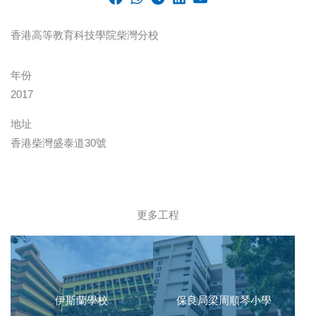
香港高等教育科技學院柴灣分校
年份
2017
地址
香港柴灣盛泰道30號
更多工程
伊斯蘭學校
保良局梁周順琴小學