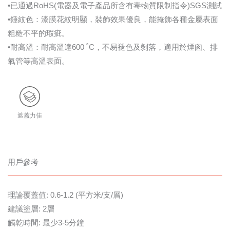
•已通過RoHS(電器及電子產品所含有毒物質限制指令)SGS測試
•錘紋色：漆膜花紋明顯，裝飾效果優良，能掩飾各種金屬表面
粗糙不平的瑕疵。
•耐高溫：耐高溫達600 ˚C，不易褪色及剝落，適用於煙囪、排
氣管等高溫表面。
遮蓋力佳
用戶參考
理論覆蓋值: 0.6-1.2 (平方米/支/層)
建議塗層: 2層
觸乾時間: 最少3-5分鐘