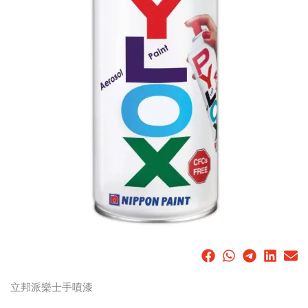
立邦派樂士手噴漆