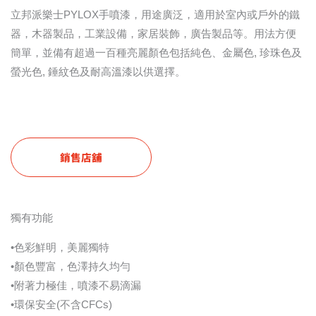
立邦派樂士PYLOX手噴漆，用途廣泛，適用於室內或戶外的鐵
器，木器製品，工業設備，家居裝飾，廣告製品等。用法方便
簡單，並備有超過一百種亮麗顏色包括純色、金屬色, 珍珠色及
螢光色, 錘紋色及耐高溫漆以供選擇。
銷售店舖
獨有功能
•色彩鮮明，美麗獨特
•顏色豐富，色澤持久均勻
•附著力極佳，噴漆不易滴漏
•環保安全(不含CFCs)