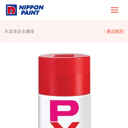
Skip
to
content
木器漆及金屬漆
〈 產品類別