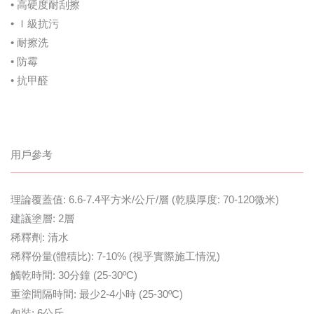
• 高硬度耐刮擦
• Ｉ級抗污
• 耐擦洗
• 防霉
• 抗甲醛
用戶參考
理論覆蓋值: 6.6-7.4平方米/公斤/層 (乾膜厚度: 70-120微米)
建議塗層: 2層
稀釋劑: 清水
稀釋份量(體積比): 7-10% (視乎實際施工情況)
觸乾時間: 30分鐘 (25-30ºC)
重塗間隔時間: 最少2-4小時 (25-30ºC)
包裝: 6公斤