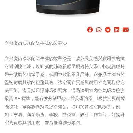
立邦魔術漆米蘭諾牛津紗效果漆
立邦魔術漆米蘭諾牛津紗效果漆是一款兼具美感與實用性的抗
污耐刮擦油漆，以細膩的絲織質感呈現獨特美學，指尖觸碰時
帶來微磨的精緻手感，低調中散發不凡品味。它兼具牛津布的
堅韌耐磨與紗的輕盈飄逸，讓空間在質感與耐用性之間取得完
美平衡。產品採用淨味環保配方，通過法國室內空氣環境檢測
最高 A+ 標準，能有效分解甲醛，並具備防霉、I級抗污與耐擦
洗功能，確保牆面持久潔淨如新。適用於多種空間場景，例
如：家居、商業場所、學校、辦公室、設計工作室等，能提升
空間質感與耐用度，營造舒適雅緻氛圍。