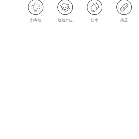
創意性
遮蓋力佳
防水
防藻