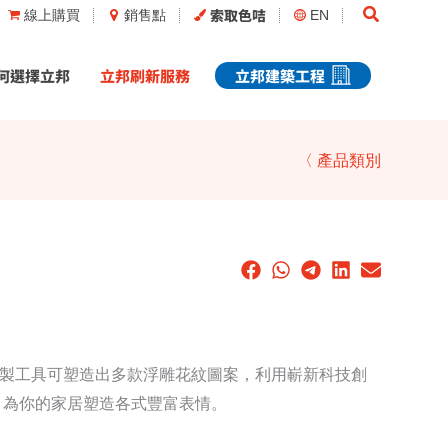
Search
索取色咭
線上購買
銷售點
EN
何選擇立邦
立邦刷新服務
立邦建築工程
〈 產品類別
製工具可塑造出多款浮雕花紋圖案，利用嶄新科技創
，為你的家居塑造各式豐富表情。