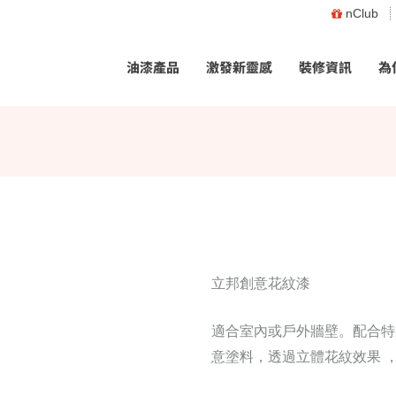
nClub
油漆產品
激發新靈感
裝修資訊
為
立邦創意花紋漆
適合室內或戶外牆壁。配合特
意塗料，透過立體花紋效果 