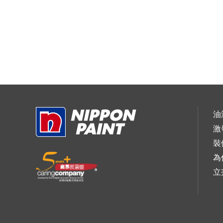
油
激
裝
為
立