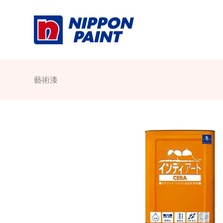
Skip
to
content
藝術漆