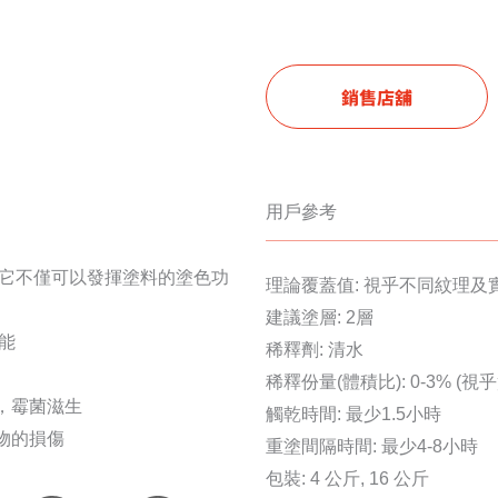
銷售店舖
用戶參考
擇。它不僅可以發揮塗料的塗色功
理論覆蓋值: 視乎不同紋理及
建議塗層: 2層
能
稀釋劑: 清水
稀釋份量(體積比): 0-3% (
類，霉菌滋生
觸乾時間: 最少1.5小時
物的損傷
重塗間隔時間: 最少4-8小時
包裝: 4 公斤, 16 公斤