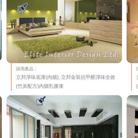
採用產品 :
立邦淨味底漆(內牆), 立邦金裝抗甲醛淨味全效
(竹炭配方)內牆乳膠漆