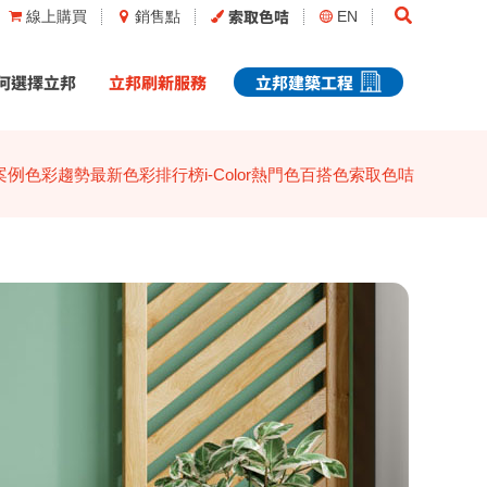
Search
索取色咭
線上購買
銷售點
EN
何選擇立邦
立邦刷新服務
立邦建築工程
案例
色彩趨勢
最新色彩排行榜
i-Color
熱門色
百搭色
索取色咭