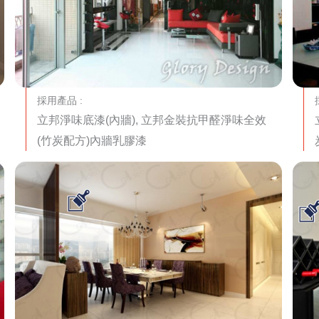
採用產品 :
立邦淨味底漆(內牆), 立邦金裝抗甲醛淨味全效
(竹炭配方)內牆乳膠漆