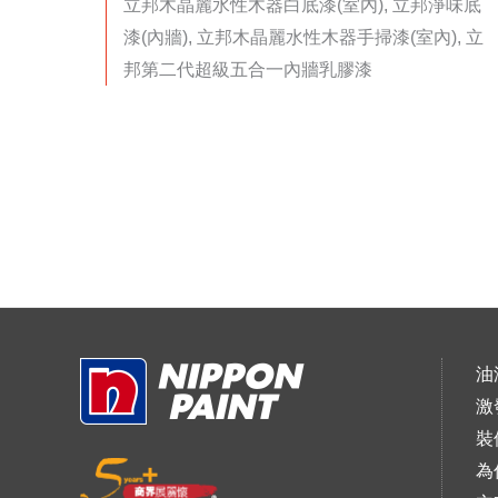
立邦木晶麗水性木器白底漆(室內), 立邦淨味底
漆(內牆), 立邦木晶麗水性木器手掃漆(室內), 立
邦第二代超級五合一內牆乳膠漆
油
激
裝
為