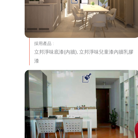
採用產品 :
立邦淨味底漆(內牆), 立邦淨味兒童漆內牆乳膠
漆