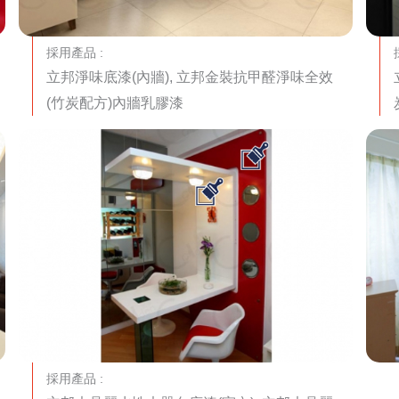
採用產品 :
立邦淨味底漆(內牆), 立邦金裝抗甲醛淨味全效
(竹炭配方)內牆乳膠漆
採用產品 :