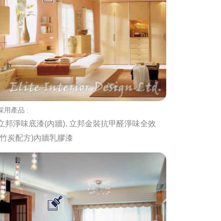
採用產品 :
立邦淨味底漆(內牆), 立邦金裝抗甲醛淨味全效
(竹炭配方)內牆乳膠漆