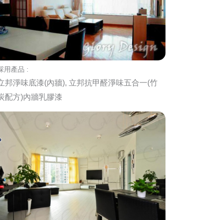
採用產品 :
立邦淨味底漆(內牆), 立邦抗甲醛淨味五合一(竹
炭配方)內牆乳膠漆