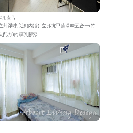
採用產品 :
立邦淨味底漆(內牆), 立邦抗甲醛淨味五合一(竹
炭配方)內牆乳膠漆