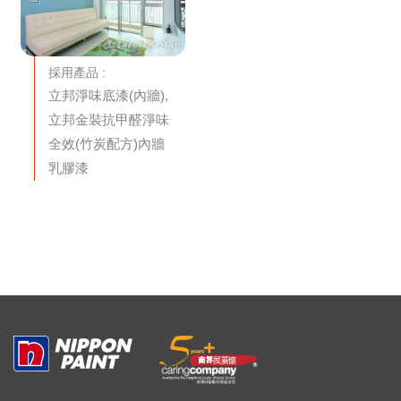
採用產品 :
立邦淨味底漆(內牆),
立邦金裝抗甲醛淨味
全效(竹炭配方)內牆
乳膠漆