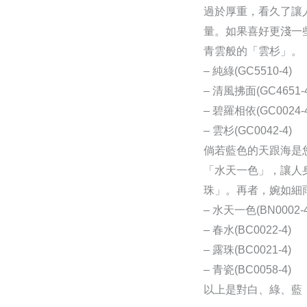
過於厚重，看久了讓
量。如果喜好更淺一
青雲般的「雲杉」。
– 純綠(GC5510-4)
– 清風拂面(GC4651-4
– 碧羅相依(GC0024-4
– 雲杉(GC0042-4)
倘若藍色的天跟海是
「水天一色」，讓人
珠」。再者，婉如細
– 水天一色(BN0002-4
– 春水(BC0022-4)
– 露珠(BC0021-4)
– 青瓷(BC0058-4)
以上是對白、綠、藍