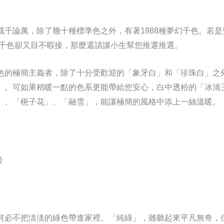
成千論萬，除了幾十種標準色之外，有著1988種夢幻千色。若
夢幻千色卻又目不暇接，那麼還請讓小生幫您推選推選。
色的極簡主義者，除了十分受歡迎的「象牙白」和「珍珠白」之
」。可如果稍暖一點的色系更能帶給您安心，白中透粉的「冰清
」、「梔子花」、「融雪」，能讓極簡的風格中添上一絲溫暖。
)
何必不把淡淡的綠色帶進家裡。「純綠」，雖聽起來平凡無奇，