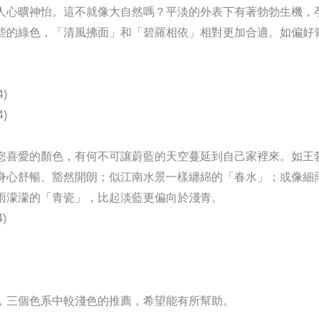
人心曠神怡。這不就像大自然嗎？平淡的外表下有著勃勃生機，
些的綠色，「清風拂面」和「碧羅相依」相對更加合適。如偏好
)
)
您喜愛的顏色，有何不可讓蔚藍的天空蔓延到自己家裡來。如王
身心舒暢、豁然開朗；似江南水景一樣纏綿的「春水」；或像細
雨濛濛的「青瓷」，比起淡藍更偏向於淺青。
)
，三個色系中較淺色的推薦，希望能有所幫助。