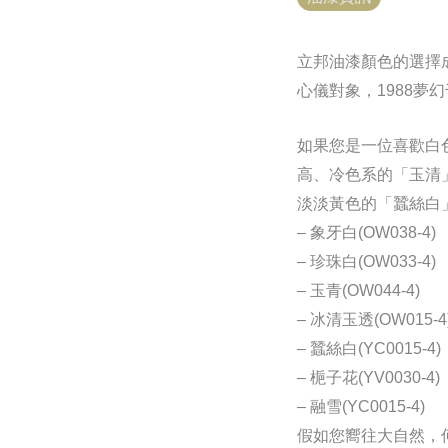
立邦油漆顏色的選擇
心儀對象，1988
如果您是一位喜歡白
高、冷色系的「玉清
淡淡黃色的「蠶絲白
– 象牙白(OW038-4)
– 珍珠白(OW033-4)
– 玉青(OW044-4)
– 冰清玉透(OW015-4
– 蠶絲白(YC0015-4)
– 梔子花(YV0030-4)
– 融雪(YC0015-4)
假如您嚮往大自然，