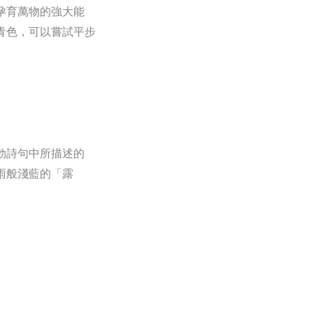
孕育萬物的強大能
青色，可以嘗試平步
勃詩句中所描述的
雨般淺藍的「露