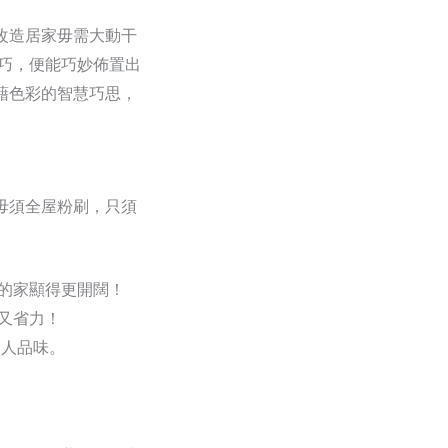
改造居家毋需大動干
巧，便能巧妙佈置出
藉色彩的智慧巧思，
毋須全屋粉刷，只須
的家顯得更開闊！
又省力！
個人品味。