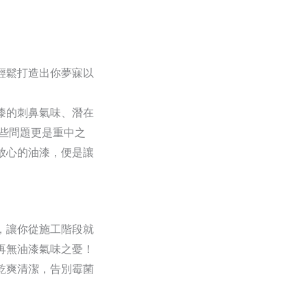
輕鬆打造出你夢寐以
漆的刺鼻氣味、潛在
些問題更是重中之
放心的油漆，便是讓
，讓你從施工階段就
再無油漆氣味之憂！
乾爽清潔，告別霉菌