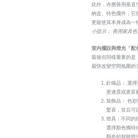
此外，亦應善用垂直
納盒、特色擺件，它
更能使其本身成為一
小提示： 善用家具
室內擺設與燈光「配
最後但同樣重要的是
最快改變空間氛圍的
針織品： 選
更連貫或更富
裝飾品： 色
驚喜，並且可
燈具：不同的
選擇顏色獨特
顏色的智能燈