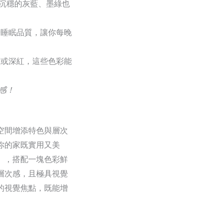
沉穩的灰藍、墨綠也
升睡眠品質，讓你每晚
藍或深紅，這些色彩能
感！
空間增添特色與層次
你的家既實用又美
），搭配一塊色彩鮮
層次感，且極具視覺
的視覺焦點，既能增