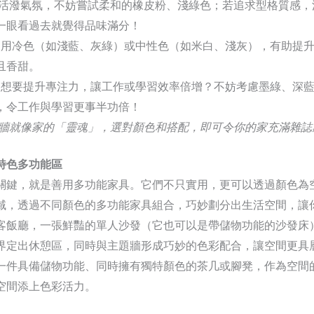
造活潑氣氛，不妨嘗試柔和的橡皮粉、淺綠色；若追求型格質感，
一眼看過去就覺得品味滿分！
使用冷色（如淺藍、灰綠）或中性色（如米白、淺灰），有助提
且香甜。
：想要提升專注力，讓工作或學習效率倍增？不妨考慮墨綠、深
，令工作與學習更事半功倍！
題牆就像家的「靈魂」，選對顏色和搭配，即可令你的家充滿雜誌
特色多功能區
關鍵，就是善用多功能家具。它們不只實用，更可以透過顏色為
域，透過不同顏色的多功能家具組合，巧妙劃分出生活空間，讓
客飯廳，一張鮮豔的單人沙發（它也可以是帶儲物功能的沙發床
界定出休憩區，同時與主題牆形成巧妙的色彩配合，讓空間更具
一件具備儲物功能、同時擁有獨特顏色的茶几或腳凳，作為空間
空間添上色彩活力。