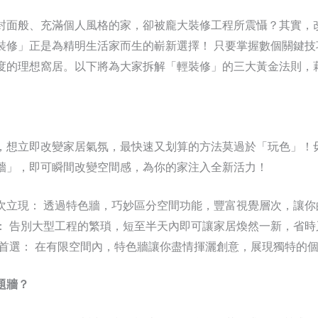
封面般、充滿個人風格的家，卻被龐大裝修工程所震懾？其實，
裝修」正是為精明生活家而生的嶄新選擇！ 只要掌握數個關鍵技
度的理想窩居。以下將為大家拆解「輕裝修」的三大黃金法則，
，想立即改變家居氣氛，最快速又划算的方法莫過於「玩色」！
牆」，即可瞬間改變空間感，為你的家注入全新活力！
次立現： 透過特色牆，巧妙區分空間功能，豐富視覺層次，讓你
： 告別大型工程的繁瑣，短至半天內即可讓家居煥然一新，省時
居首選： 在有限空間內，特色牆讓你盡情揮灑創意，展現獨特的
題牆？