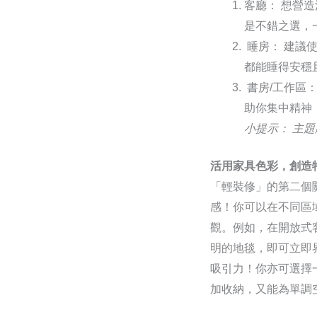
客廳： 想營
是不錯之選，
睡房： 建議
都能睡得安穩
書房/工作區
助你集中精神
小提示： 主
活用家具色彩，創造
「輕裝修」的第二個
感！你可以在不同區
觀。例如，在開放式
明的地毯，即可立即
吸引力！你亦可選擇
加收納，又能為單調