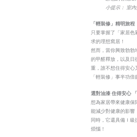
小提示： 室
「輕裝修」精明旅程
只要掌握了「家居色
求的理想窩居！
然而，當你興致勃勃
的甲醛釋放，以及日
重，誰不想住得安心
「輕裝修」事半功倍
選對油漆 住得安心 
想為家居帶來健康保
能減少對健康的影響
同時，它還具備Ｉ級
煩惱！