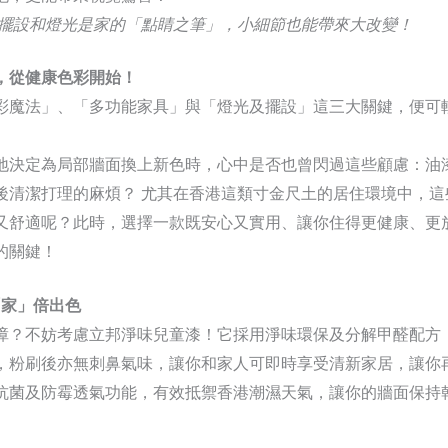
內擺設和燈光是家的「點睛之筆」，小細節也能帶來大改變！
，從健康色彩開始！
彩魔法」、「多功能家具」與「燈光及擺設」這三大關鍵，便可
地決定為局部牆面換上新色時，心中是否也曾閃過這些顧慮：油
後清潔打理的麻煩？ 尤其在香港這類寸金尺土的居住環境中，這
又舒適呢？此時，選擇一款既安心又實用、讓你住得更健康、更
的關鍵！
「家」倍出色
障？不妨考慮立邦淨味兒童漆！它採用淨味環保及分解甲醛配方
，粉刷後亦無刺鼻氣味，讓你和家人可即時享受清新家居，讓你
抗菌及防霉透氣功能，有效抵禦香港潮濕天氣，讓你的牆面保持