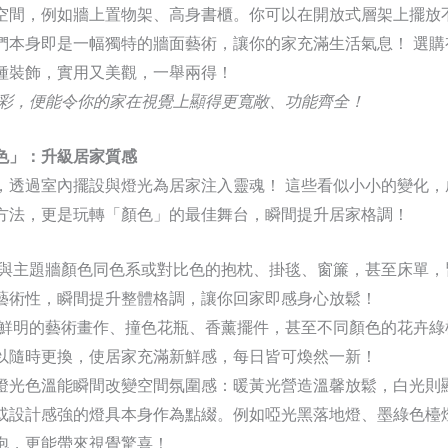
空間，例如牆上置物架、高身書櫃。你可以在開放式層架上擺放
們本身即是一幅獨特的牆面藝術，讓你的家充滿生活氣息！ 選購
種裝飾，實用又美觀，一舉兩得！
色彩，便能令你的家在視覺上顯得更寬敞、功能齊全！
色」：升級居家質感
，透過室內擺設與燈光為居家注入靈魂！ 這些看似小小的變化，
方法，更是玩轉「顏色」的最佳舞台，瞬間提升居家格調！
擇與主題牆顏色同色系或對比色的抱枕、掛毯、窗簾，甚至床單，
藝術性，瞬間提升整體格調，讓你回家即感身心放鬆！
彩鮮明的藝術畫作、撞色花瓶、香薰擺件，甚至不同顏色的花卉綠
以隨時更換，使居家充滿新鮮感，每日皆可煥然一新！
燈光色溫能瞬間改變空間氛圍感：暖黃光營造溫馨放鬆，白光則
或設計感強的燈具本身作為點綴。例如啞光黑落地燈、墨綠色檯
泡，更能帶來視覺驚喜！