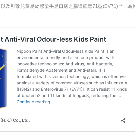
，以及引致兒童易於感染手足口病之腸道病毒71型(EV71) **，