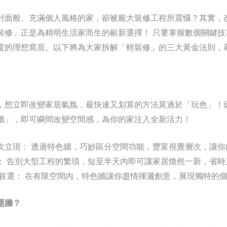
封面般、充滿個人風格的家，卻被龐大裝修工程所震懾？其實，
裝修」正是為精明生活家而生的嶄新選擇！ 只要掌握數個關鍵技
度的理想窩居。以下將為大家拆解「輕裝修」的三大黃金法則，
，想立即改變家居氣氛，最快速又划算的方法莫過於「玩色」！
牆」，即可瞬間改變空間感，為你的家注入全新活力！
次立現： 透過特色牆，巧妙區分空間功能，豐富視覺層次，讓你
： 告別大型工程的繁瑣，短至半天內即可讓家居煥然一新，省時
居首選： 在有限空間內，特色牆讓你盡情揮灑創意，展現獨特的
題牆？