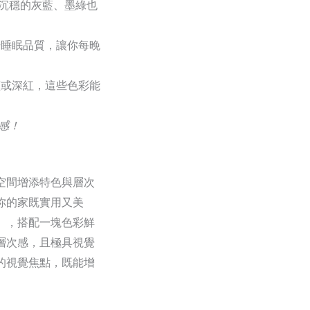
沉穩的灰藍、墨綠也
升睡眠品質，讓你每晚
藍或深紅，這些色彩能
感！
空間增添特色與層次
你的家既實用又美
），搭配一塊色彩鮮
層次感，且極具視覺
的視覺焦點，既能增