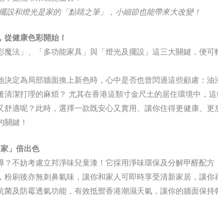
內擺設和燈光是家的「點睛之筆」，小細節也能帶來大改變！
，從健康色彩開始！
彩魔法」、「多功能家具」與「燈光及擺設」這三大關鍵，便可
地決定為局部牆面換上新色時，心中是否也曾閃過這些顧慮：油
後清潔打理的麻煩？ 尤其在香港這類寸金尺土的居住環境中，這
又舒適呢？此時，選擇一款既安心又實用、讓你住得更健康、更
的關鍵！
「家」倍出色
障？不妨考慮立邦淨味兒童漆！它採用淨味環保及分解甲醛配方
，粉刷後亦無刺鼻氣味，讓你和家人可即時享受清新家居，讓你
抗菌及防霉透氣功能，有效抵禦香港潮濕天氣，讓你的牆面保持