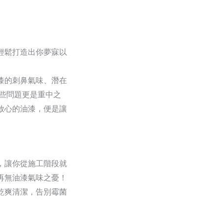
輕鬆打造出你夢寐以
漆的刺鼻氣味、潛在
些問題更是重中之
放心的油漆，便是讓
，讓你從施工階段就
再無油漆氣味之憂！
乾爽清潔，告別霉菌