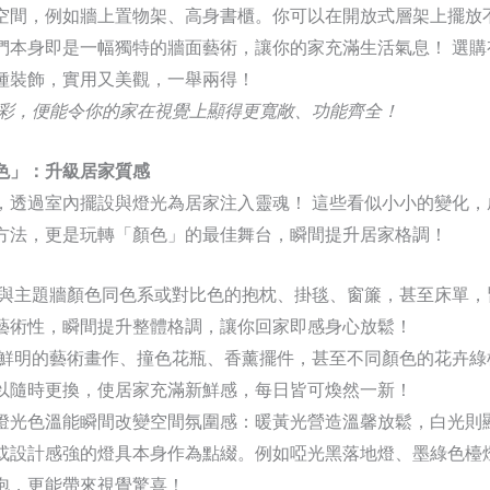
空間，例如牆上置物架、高身書櫃。你可以在開放式層架上擺放
們本身即是一幅獨特的牆面藝術，讓你的家充滿生活氣息！ 選購
種裝飾，實用又美觀，一舉兩得！
色彩，便能令你的家在視覺上顯得更寬敞、功能齊全！
色」：升級居家質感
，透過室內擺設與燈光為居家注入靈魂！ 這些看似小小的變化，
方法，更是玩轉「顏色」的最佳舞台，瞬間提升居家格調！
擇與主題牆顏色同色系或對比色的抱枕、掛毯、窗簾，甚至床單，
藝術性，瞬間提升整體格調，讓你回家即感身心放鬆！
彩鮮明的藝術畫作、撞色花瓶、香薰擺件，甚至不同顏色的花卉綠
以隨時更換，使居家充滿新鮮感，每日皆可煥然一新！
燈光色溫能瞬間改變空間氛圍感：暖黃光營造溫馨放鬆，白光則
或設計感強的燈具本身作為點綴。例如啞光黑落地燈、墨綠色檯
泡，更能帶來視覺驚喜！