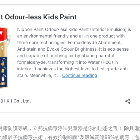
健康防護等級，立邦抗病毒淨味兒童漆是你的理想之選！ 除具備
的銀離子抗病毒技術，有效抑制細菌*及殺滅高達99%的病毒，