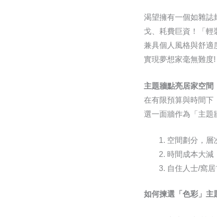
渴望擁有一個如雜誌
戈、耗費巨資！「輕
兼具個人風格與舒適
實現夢想家毫無難度!
主題牆點亮居家空間
在有限預算與時間下
選一面牆作為「主題
空間劃分，層
時間成本大減
自住人士/窩
如何揀選「色彩」主