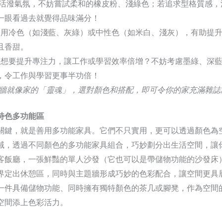
造活潑氣氛，不妨嘗試柔和的橡皮粉、淺綠色；若追求型格質感，
一眼看過去就覺得品味滿分！
使用冷色（如淺藍、灰綠）或中性色（如米白、淺灰），有助提
且香甜。
：想要提升專注力，讓工作或學習效率倍增？不妨考慮墨綠、深
，令工作與學習更事半功倍！
題牆就像家的「靈魂」，選對顏色和搭配，即可令你的家充滿雜誌
特色多功能區
關鍵，就是善用多功能家具。它們不只實用，更可以透過顏色為
域，透過不同顏色的多功能家具組合，巧妙劃分出生活空間，讓
客飯廳，一張鮮豔的單人沙發（它也可以是帶儲物功能的沙發床
界定出休憩區，同時與主題牆形成巧妙的色彩配合，讓空間更具
一件具備儲物功能、同時擁有獨特顏色的茶几或腳凳，作為空間
空間添上色彩活力。