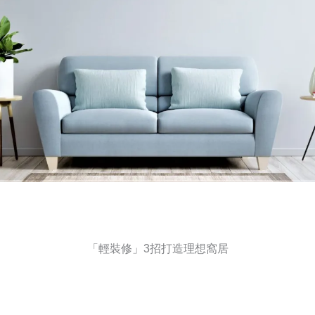
「輕裝修」3招打造理想窩居