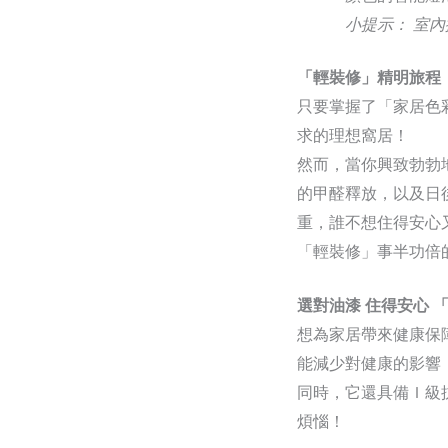
小提示： 室
「輕裝修」精明旅程
只要掌握了「家居色
求的理想窩居！
然而，當你興致勃勃
的甲醛釋放，以及日
重，誰不想住得安心
「輕裝修」事半功倍
選對油漆 住得安心 
想為家居帶來健康保
能減少對健康的影響
同時，它還具備Ｉ級
煩惱！