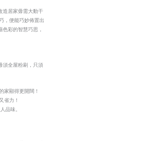
改造居家毋需大動干
巧，便能巧妙佈置出
藉色彩的智慧巧思，
毋須全屋粉刷，只須
的家顯得更開闊！
又省力！
個人品味。