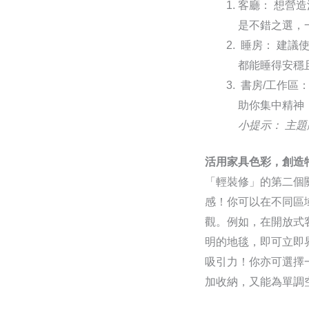
客廳： 想營
是不錯之選，
睡房： 建議
都能睡得安穩
書房/工作區
助你集中精神
小提示： 主
活用家具色彩，創造
「輕裝修」的第二個
感！你可以在不同區
觀。例如，在開放式
明的地毯，即可立即
吸引力！你亦可選擇
加收納，又能為單調