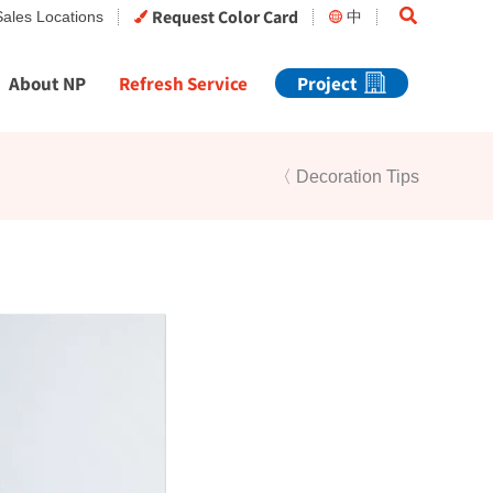
Search
Request Color Card
Sales Locations
中
About NP
Refresh Service
Project
〈 Decoration Tips