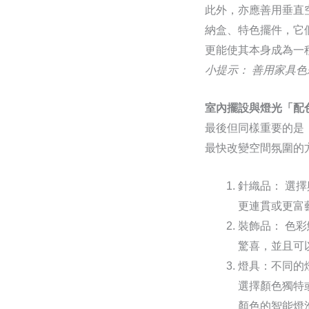
此外，亦應善用垂直
納盒、特色擺件，它
更能使其本身成為一
小提示： 善用家具
室內擺設與燈光「配
最後但同樣重要的是
最快改變空間氛圍的
針織品： 選
更連貫或更富
裝飾品： 色
驚喜，並且可
燈具：不同的
選擇顏色獨特
顏色的智能燈