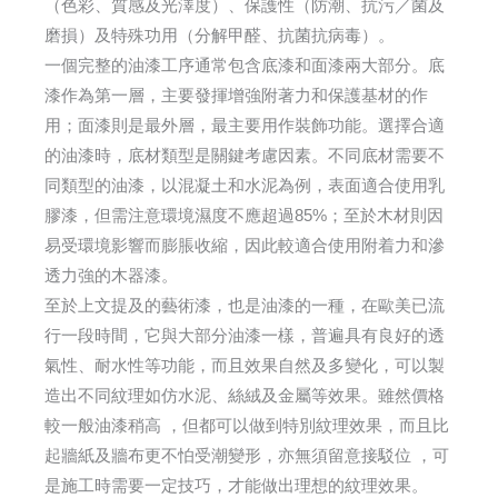
（色彩、質感及光澤度）、保護性（防潮、抗污／菌及
磨損）及特殊功用（分解甲醛、抗菌抗病毒）。
一個完整的油漆工序通常包含底漆和面漆兩大部分。底
漆作為第一層，主要發揮增強附著力和保護基材的作
用；面漆則是最外層，最主要用作裝飾功能。選擇合適
的油漆時，底材類型是關鍵考慮因素。不同底材需要不
同類型的油漆，以混凝土和水泥為例，表面適合使用乳
膠漆，但需注意環境濕度不應超過85%；至於木材則因
易受環境影響而膨脹收縮，因此較適合使用附着力和滲
透力強的木器漆。
至於上文提及的藝術漆，也是油漆的一種，在歐美已流
行一段時間，它與大部分油漆一樣，普遍具有良好的透
氣性、耐水性等功能，而且效果自然及多變化，可以製
造出不同紋理如仿水泥、絲絨及金屬等效果。雖然價格
較一般油漆稍高 ，但都可以做到特別紋理效果，而且比
起牆紙及牆布更不怕受潮變形，亦無須留意接駁位 ，可
是施工時需要一定技巧，才能做出理想的紋理效果。