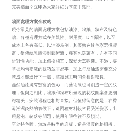
完美牆面？立即為大家詳細分享箇中竅門。
牆面處理方案全攻略
現今常見的牆面處理方案包括油漆、牆紙、牆布及特色
牆。各種處理方式在美觀性、耐用度、DIY彈性，以至
成本上各有高低。以油漆為例，其優勢在於色彩選擇豐
富，從傳統乳膠漆到藝術漆，種類包羅萬有，亦有不同
針對性功能，加上價格相宜，深受大眾歡迎。不過，要
掌握均勻塗漆的技巧並非易事，加上每層油漆需要充分
乾透才能進行下一層，整體施工時間會相對較長。
雖然油漆擁有豐富的色彩，而藝術漆也可創造一定的紋
理，但與之相比，牆紙和牆布所呈現的花紋圖案會更細
緻精美，安裝過程也相對直接。但值得留意的是，在香
港潮濕炎熱的氣候下，這兩種材料較容易受潮變形，出
現起泡、剝落等問題，使用年限往往不及預期。
至於特色牆，無論是時尚的岩板，還是溫暖的格柵板，