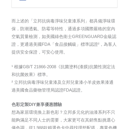
而上述的「立邦抗病毒淨味兒童漆系列」都具備淨味環
保，防潮透氣、防霉等特性，通過多項國際嚴格的室內
空氣質量檢測，如美國綠色衛士GREENGUARD金級認
證，更通過美國FDA「食品接觸級」標準認證²，為客人
提供安全保證，可安心使用。
¹ 根據GB/T 21866-2008《抗菌塗料(漆膜)抗菌性測定法
和抗菌效果》標準。
² 立邦抗病毒淨味兒童漆及立邦兒童漆小羊皮效果漆通
過美國食品藥物管理局認證FDA認證。
色彩定製DIY兼享優惠體驗
想為家居環境換上新色彩？立邦多元化的油漆系列不只
能夠滿足不同人士的需要，大家更可在其銷售點挑選心
儀色調，從1,988款精選色卡中尋找理想配搭，專業色機