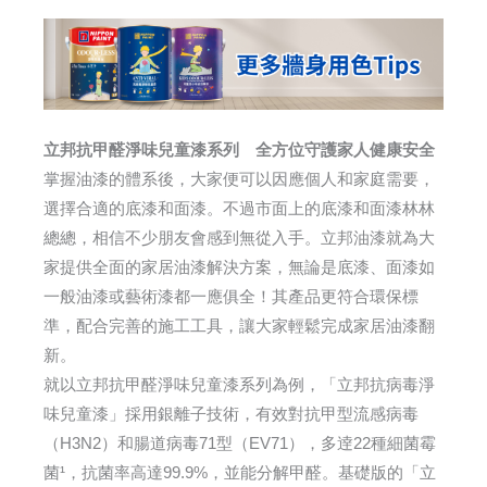
立邦抗甲醛淨味兒童漆系列 全方位守護家人健康安全
掌握油漆的體系後，大家便可以因應個人和家庭需要，
選擇合適的底漆和面漆。不過市面上的底漆和面漆林林
總總，相信不少朋友會感到無從入手。立邦油漆就為大
家提供全面的家居油漆解決方案，無論是底漆、面漆如
一般油漆或藝術漆都一應俱全！其產品更符合環保標
準，配合完善的施工工具，讓大家輕鬆完成家居油漆翻
新。
就以立邦抗甲醛淨味兒童漆系列為例，「立邦抗病毒淨
味兒童漆」採用銀離子技術，有效對抗甲型流感病毒
（H3N2）和腸道病毒71型（EV71），多逹22種細菌霉
菌¹，抗菌率高達99.9%，並能分解甲醛。基礎版的「立