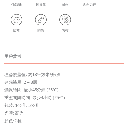
低氣味
抗黃化
耐候
遮蓋力佳
防水
防藻
防霉
用戶參考
理論覆蓋值: 約13平方米/升/層
建議塗層: 2 – 3層
觸乾時間: 最少45分鐘 (25ºC)
重塗間隔時間: 最少4小時 (25ºC)
包裝: 1公升, 5公升
光澤: 高光
顏色: 2種