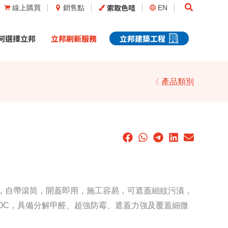
Search
索取色咭
線上購買
銷售點
EN
何選擇立邦
立邦刷新服務
立邦建築工程
〈 產品類別
設，自帶滾筒，開蓋即用，施工容易，可遮蓋細紋污漬，
OC，具備分解甲醛、超強防霉、遮蓋力強及覆蓋細微