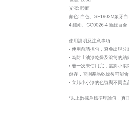
光澤: 啞面
顏色: 白色、SF1902M象牙白、
4 細雨、GC0026-4 新綠百合
使用說明及注意事項
• 使用前請搖勻，避免出現
• 為防止油漆乾燥及滾筒的
• 若一次未使用完，需將小
儲存，否則產品乾燥後可能會
• 立邦小小漆的色號與不同
*以上數據為標準理論值，真