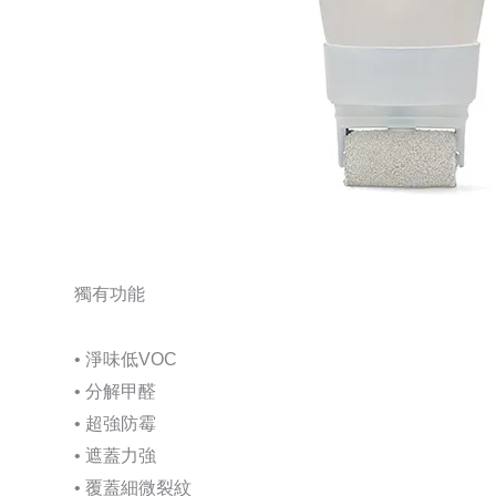
獨有功能
• 淨味低VOC
• 分解甲醛
• 超強防霉
• 遮蓋力強
• 覆蓋細微裂紋