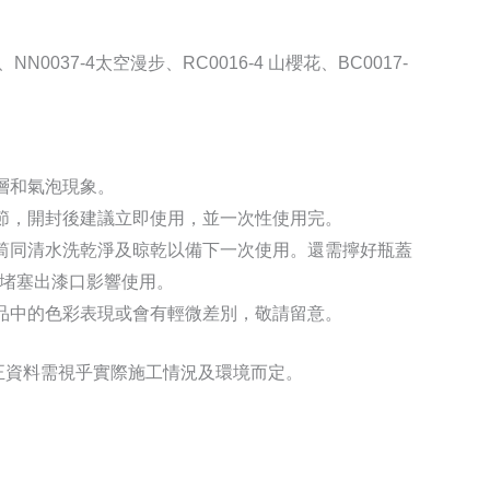
NN0037-4太空漫步、RC0016-4 山櫻花、BC0017-
分層和氣泡現象。
結節，開封後建議立即使用，並一次性使用完。
滾筒同清水洗乾淨及晾乾以備下一次使用。還需擰好瓶蓋
堵塞出漆口影響使用。
產品中的色彩表現或會有輕微差別，敬請留意。
正資料需視乎實際施工情況及環境而定。