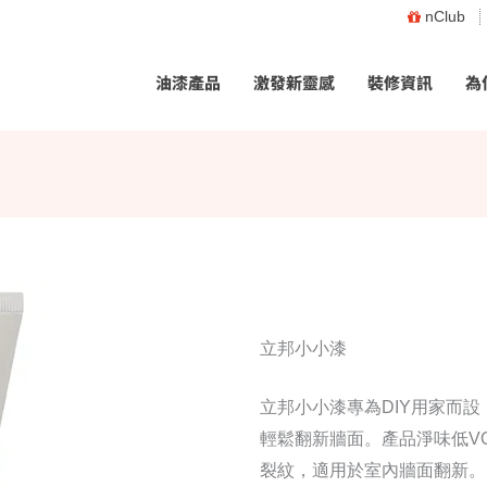
nClub
油漆產品
激發新靈感
裝修資訊
為
立邦小小漆
立邦小小漆專為DIY用家而
輕鬆翻新牆面。產品淨味低V
裂紋，適用於室內牆面翻新。