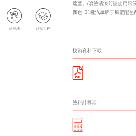
遮蓋。(噴塗清漆前請使用風
顏色: 31種汽車牌子原廠配色
耐擦洗
遮蓋力佳
技術資料下載
塗料計算器