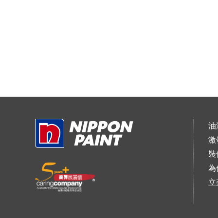
油
激
裝
為
立