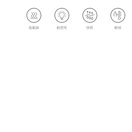
低氣味
創意性
快乾
耐候