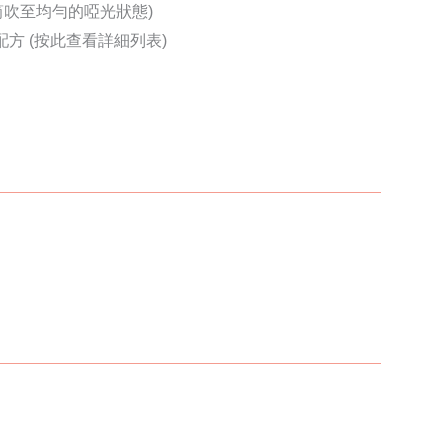
筒吹至均勻的啞光狀態)
配方 (按此查看詳細列表)