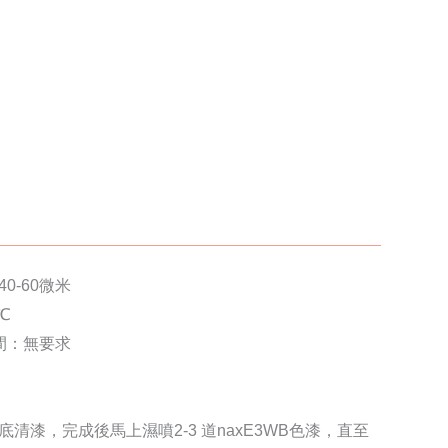
0-60微米
0℃
間：無要求
道底清漆，完成後馬上濕噴2-3 道naxE3WB色漆，直至