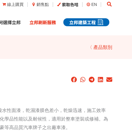
Search
索取色咭
線上購買
銷售點
EN
何選擇立邦
立邦刷新服務
立邦建築工程
〈 產品類別
丙烯酸水性面漆，乾濕漆膜色差小，乾燥迅速，施工效率
化學品性能以及耐候性，適用於整車塗裝或修補。為
豪等高品質汽車牌子之出廠車漆。