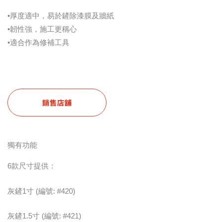
•厚度適中，易於鏟除漆膜及牆紙
•韌性強，施工更稱心
•適合作為修補工具
銷售店舖
獨有功能
6款尺寸提供：
灰鏟1寸 (編號: #420)
灰鏟1.5寸 (編號: #421)