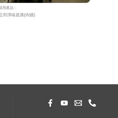
採用產品 :
立邦淨味底漆(內牆)