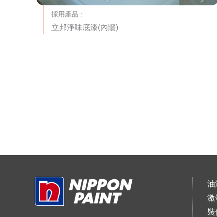
採用產品 :
立邦淨味底漆(內牆)
油
激
裝